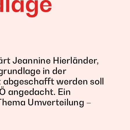
dlage
lärt Jeannine Hierländer,
rundlage in der
 abgeschafft werden soll
PÖ angedacht. Ein
 Thema Umverteilung –