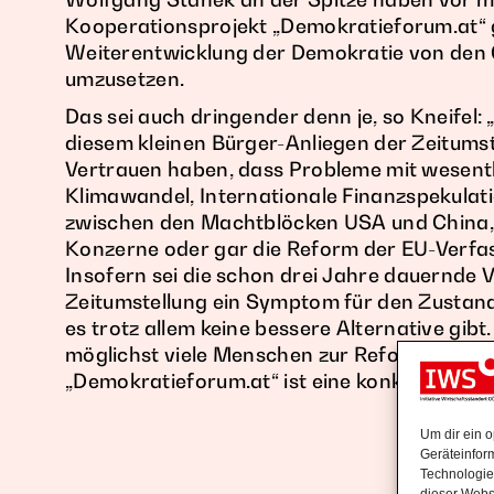
Kooperationsprojekt „Demokratieforum.at“ ge
Weiterentwicklung der Demokratie von den 
umzusetzen.
Das sei auch dringender denn je, so Kneifel
diesem kleinen Bürger-Anliegen der Zeitumst
Vertrauen haben, dass Probleme mit wesentl
Klimawandel, Internationale Finanzspekulatio
zwischen den Machtblöcken USA und China, 
Konzerne oder gar die Reform der EU-Verfa
Insofern sei die schon drei Jahre dauernde
Zeitumstellung ein Symptom für den Zustan
es trotz allem keine bessere Alternative gibt
möglichst viele Menschen zur Reform der EU
„Demokratieforum.at“ ist eine konkrete Mögl
Um dir ein 
Geräteinfor
Technologie