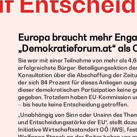
uf Entschei
Europa braucht mehr Eng
„Demokratieforum.at“ als
Sie war mit einer Teilnahme von mehr als 4,
erfolgreichste Bürger-Beteiligungsaktion de
Konsultation über die Abschaffung der Zeitu
der sich 84 Prozent für dieses Anliegen aus
dieser demokratischen Partizipation keine 
gegeben. Trotzdem haben EU-Kommission un
– bis heute keine Entscheidung getroffen.
„Unabhängig von Sinn oder Unsinn des Them
und Entscheidungsstärke der EU“, stellt dazu
Initiative Wirtschaftsstandort OÖ (IWS), fe
Wolfgang Stanek an der Spitze haben vor me