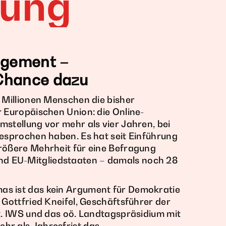
dung
agement –
 Chance dazu
6 Millionen Menschen die bisher
r Europäischen Union: die Online-
mstellung vor mehr als vier Jahren, bei
gesprochen haben. Es hat seit Einführung
größere Mehrheit für eine Befragung
d EU-Mitgliedstaaten – damals noch 28
as ist das kein Argument für Demokratie
 Gottfried Kneifel, Geschäftsführer der
st. IWS und das oö. Landtagspräsidium mit
hr als Jahresfrist das