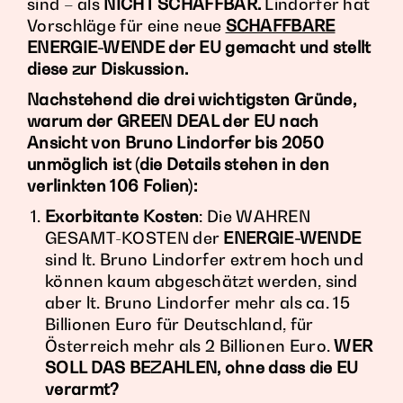
sind – als
NICHT SCHAFFBAR.
Lindorfer hat
Vorschläge für eine neue
SCHAFFBARE
ENERGIE-WENDE der EU gemacht und stellt
diese zur Diskussion.
Nachstehend
die drei wichtigsten Gründe,
warum
der
GREEN DEAL
der EU nach
Ansicht von
Bruno Lindorfer
bis 2050
unmöglich ist
(die Details stehen in den
verlinkten 106 Folien):
Exorbitante Kosten
: Die WAHREN
GESAMT-KOSTEN der
ENERGIE-WENDE
sind lt. Bruno Lindorfer extrem hoch und
können kaum abgeschätzt werden, sind
aber lt. Bruno Lindorfer mehr als ca. 15
Billionen Euro für Deutschland, für
Österreich mehr als 2 Billionen Euro.
WER
SOLL DAS BEZAHLEN, ohne dass die EU
verarmt?