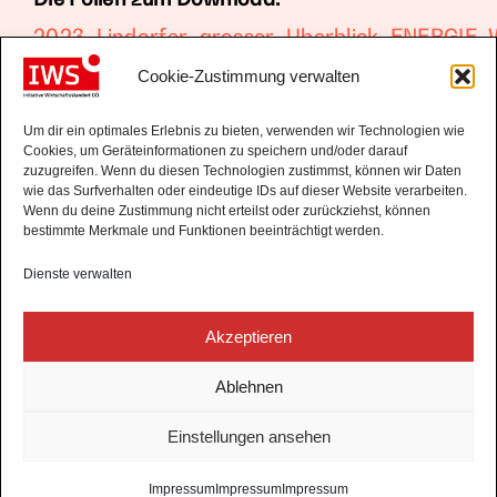
2023_Lindorfer_grosser_Uberblick_ENERGI
Cookie-Zustimmung verwalten
Um dir ein optimales Erlebnis zu bieten, verwenden wir Technologien wie
Cookies, um Geräteinformationen zu speichern und/oder darauf
zuzugreifen. Wenn du diesen Technologien zustimmst, können wir Daten
wie das Surfverhalten oder eindeutige IDs auf dieser Website verarbeiten.
Wenn du deine Zustimmung nicht erteilst oder zurückziehst, können
bestimmte Merkmale und Funktionen beeinträchtigt werden.
Dienste verwalten
IWS - Initiative Wirtschaftsstandort
Akzeptieren
Oberösterreich
KONTAKT
Ablehnen
NEWSLETTER
Einstellungen ansehen
IMPRESSUM
Impressum
Impressum
Impressum